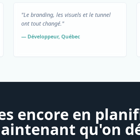
"Le branding, les visuels et le tunnel
ont tout changé."
— Développeur, Québec
es encore en planif
maintenant qu'on d