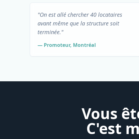
"On est allé chercher 40 locataires
avant même que la structure soit
terminée."
— Promoteur, Montréal
Vous êt
C'est 