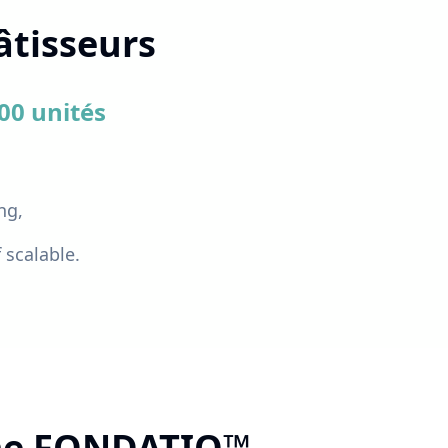
âtisseurs
00 unités
ng,
 scalable.
ème FONDATIO™