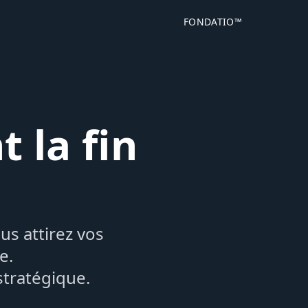
FONDATIO™
 la fin
us attirez vos
e.
tratégique.