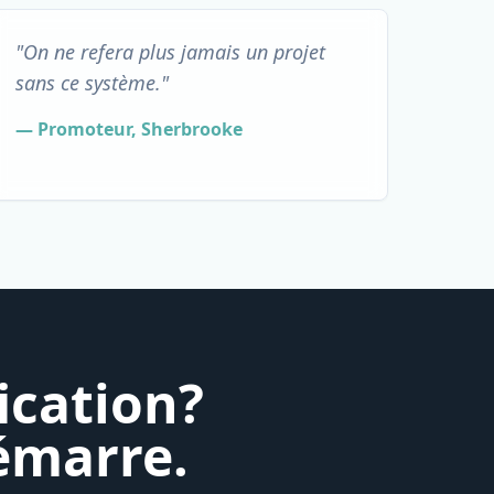
"On ne refera plus jamais un projet
sans ce système."
— Promoteur, Sherbrooke
ication?
émarre.